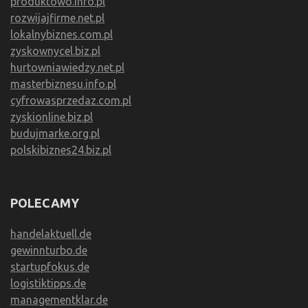
produktowo.info.pl
rozwijajfirme.net.pl
lokalnybiznes.com.pl
zyskownycel.biz.pl
hurtowniawiedzy.net.pl
masterbiznesu.info.pl
cyfrowasprzedaz.com.pl
zyskionline.biz.pl
budujmarke.org.pl
polskibiznes24.biz.pl
POLECAMY
handelaktuell.de
gewinnturbo.de
startupfokus.de
logistiktipps.de
managementklar.de