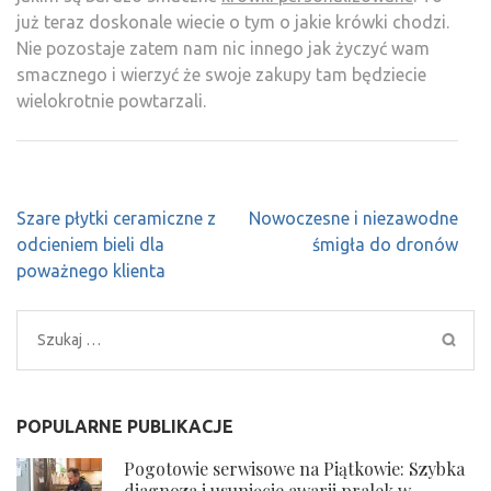
już teraz doskonale wiecie o tym o jakie krówki chodzi.
Nie pozostaje zatem nam nic innego jak życzyć wam
smacznego i wierzyć że swoje zakupy tam będziecie
wielokrotnie powtarzali.
Nawigacja
Szare płytki ceramiczne z
Nowoczesne i niezawodne
wpisu
odcieniem bieli dla
śmigła do dronów
poważnego klienta
Szukaj:
POPULARNE PUBLIKACJE
Pogotowie serwisowe na Piątkowie: Szybka
diagnoza i usunięcie awarii pralek w