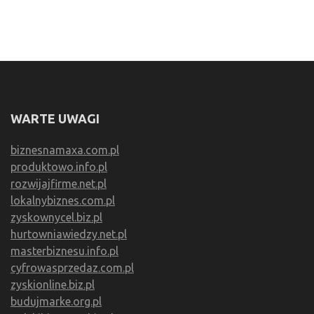
WARTE UWAGI
biznesnamaxa.com.pl
produktowo.info.pl
rozwijajfirme.net.pl
lokalnybiznes.com.pl
zyskownycel.biz.pl
hurtowniawiedzy.net.pl
masterbiznesu.info.pl
cyfrowasprzedaz.com.pl
zyskionline.biz.pl
budujmarke.org.pl