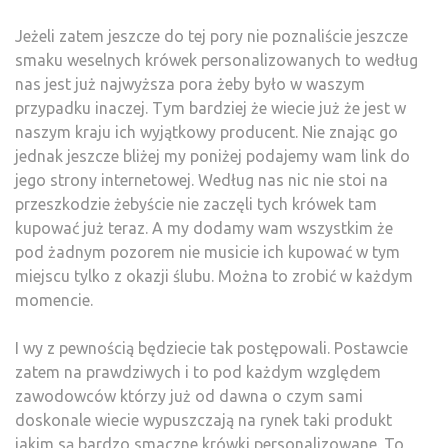
Jeżeli zatem jeszcze do tej pory nie poznaliście jeszcze
smaku weselnych krówek personalizowanych to według
nas jest już najwyższa pora żeby było w waszym
przypadku inaczej. Tym bardziej że wiecie już że jest w
naszym kraju ich wyjątkowy producent. Nie znając go
jednak jeszcze bliżej my poniżej podajemy wam link do
jego strony internetowej. Według nas nic nie stoi na
przeszkodzie żebyście nie zaczęli tych krówek tam
kupować już teraz. A my dodamy wam wszystkim że
pod żadnym pozorem nie musicie ich kupować w tym
miejscu tylko z okazji ślubu. Można to zrobić w każdym
momencie.
I wy z pewnością będziecie tak postępowali. Postawcie
zatem na prawdziwych i to pod każdym względem
zawodowców którzy już od dawna o czym sami
doskonale wiecie wypuszczają na rynek taki produkt
jakim są bardzo smaczne
krówki personalizowane
. To