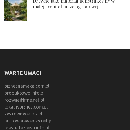
Drewno jako materiał konstrukcyjny w
małej architekturze ogrodowej
WARTE UWAGI
biznesnamaxa.com.pl
produktowo.info.pl
rozwijajfirme.net.pl
lokalnybiznes.com.pl
zyskownycel.biz.pl
hurtowniawiedzy.net.pl
masterbiznesu.info.pl