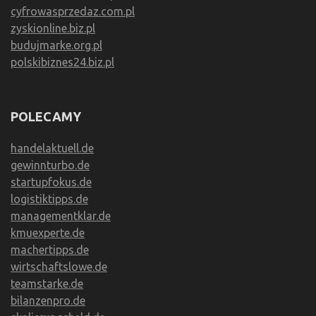
cyfrowasprzedaz.com.pl
zyskionline.biz.pl
budujmarke.org.pl
polskibiznes24.biz.pl
POLECAMY
handelaktuell.de
gewinnturbo.de
startupfokus.de
logistiktipps.de
managementklar.de
kmuexperte.de
machertipps.de
wirtschaftslowe.de
teamstarke.de
bilanzenpro.de