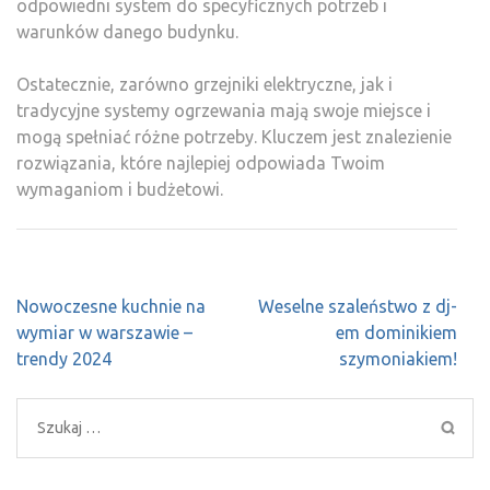
odpowiedni system do specyficznych potrzeb i
warunków danego budynku.
Ostatecznie, zarówno grzejniki elektryczne, jak i
tradycyjne systemy ogrzewania mają swoje miejsce i
mogą spełniać różne potrzeby. Kluczem jest znalezienie
rozwiązania, które najlepiej odpowiada Twoim
wymaganiom i budżetowi.
Nawigacja
Nowoczesne kuchnie na
Weselne szaleństwo z dj-
wpisu
wymiar w warszawie –
em dominikiem
trendy 2024
szymoniakiem!
Szukaj: