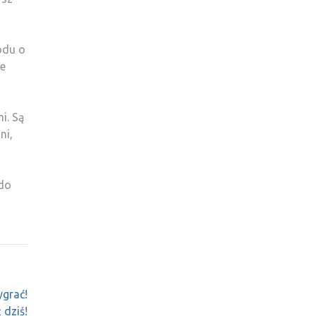
odu o
re
i. Są
ni,
 do
grać!
 dziś!