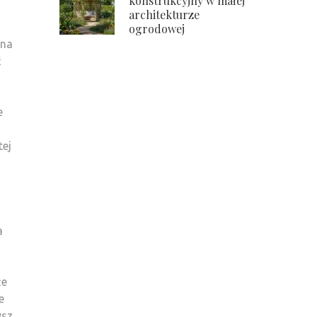
konstrukcyjny w małej
architekturze
ogrodowej
 na
ć
e
tej
a
że
e
ysz