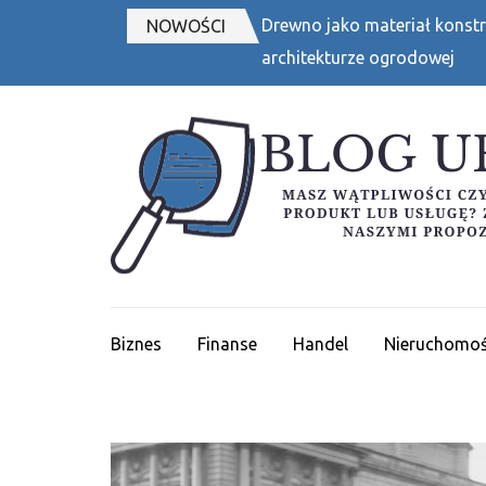
Skip
Drewno jako materiał konstr
NOWOŚCI
to
architekturze ogrodowej
content
(Press
Enter)
Biznes
Finanse
Handel
Nieruchomoś