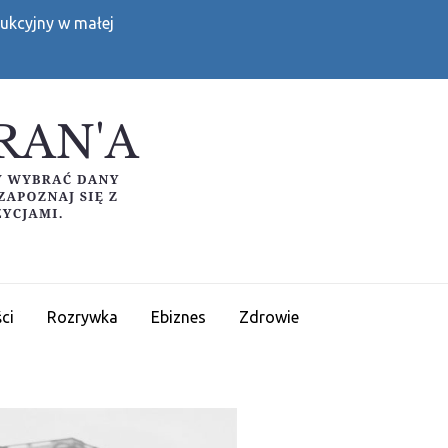
ukcyjny w małej
BLOG URAN'A
Masz wątpliwości czy wybrać dany produkt lu
ci
Rozrywka
Ebiznes
Zdrowie