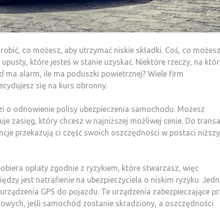
obić, co możesz, aby utrzymać niskie składki. Coś, co możes
 upusty, które jesteś w stanie uzyskać. Niektóre rzeczy, na któr
 ma alarm, ile ma poduszki powietrznej? Wiele firm
decydujesz się na kurs obronny.
dzi o odnowienie polisy ubezpieczenia samochodu. Możesz
je zasięg, który chcesz w najniższej możliwej cenie. Do transa
encje przekazują ci część swoich oszczędności w postaci niższ
biera opłaty zgodnie z ryzykiem, które stwarzasz, więc
zy jest natrafienie na ubezpieczyciela o niskim ryzyku. Jed
 urządzenia GPS do pojazdu. Te urządzenia zabezpieczające p
iowych, jeśli samochód zostanie skradziony, a oszczędności