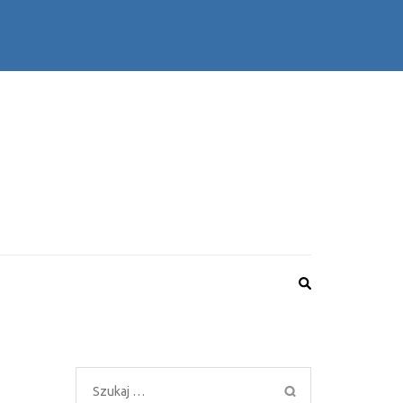
b usługę? Zapoznaj się z naszymi propozycjami.
Szukaj: