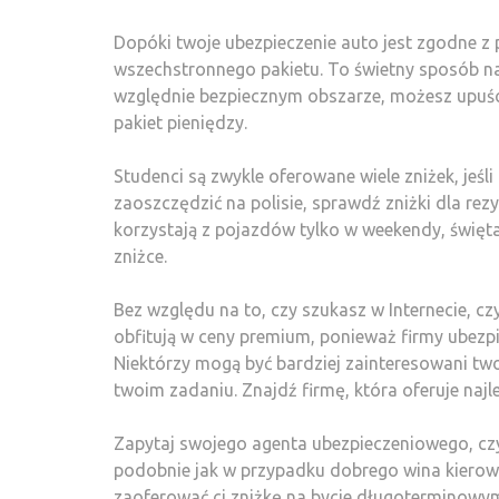
Dopóki twoje ubezpieczenie auto jest zgodne 
wszechstronnego pakietu. To świetny sposób na 
względnie bezpiecznym obszarze, możesz upuścić 
pakiet pieniędzy.
Studenci są zwykle oferowane wiele zniżek, jeśli
zaoszczędzić na polisie, sprawdź zniżki dla rez
korzystają z pojazdów tylko w weekendy, święta 
zniżce.
Bez względu na to, czy szukasz w Internecie, cz
obfitują w ceny premium, ponieważ firmy ubezpi
Niektórzy mogą być bardziej zainteresowani twoj
twoim zadaniu. Znajdź firmę, która oferuje najl
Zapytaj swojego agenta ubezpieczeniowego, czy 
podobnie jak w przypadku dobrego wina kierowc
zaoferować ci zniżkę na bycie długoterminowym