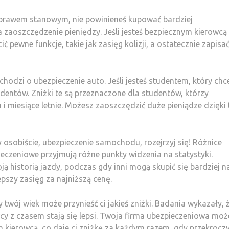
z prawem stanowym, nie powinieneś kupować bardziej
zaoszczędzenie pieniędzy. Jeśli jesteś bezpiecznym kierowcą
pewne funkcje, takie jak zasięg kolizji, a ostatecznie zapisa
 chodzi o ubezpieczenie auto. Jeśli jesteś studentem, który chc
ydentów. Zniżki te są przeznaczone dla studentów, którzy
i miesiące letnie. Możesz zaoszczędzić duże pieniądze dzięki 
y osobiście, ubezpieczenie samochodu, rozejrzyj się! Różnice
eczeniowe przyjmują różne punkty widzenia na statystyki.
ą historią jazdy, podczas gdy inni mogą skupić się bardziej n
epszy zasięg za najniższą cenę.
twój wiek może przynieść ci jakieś zniżki. Badania wykazały, 
y z czasem stają się lepsi. Twoja firma ubezpieczeniowa moż
 kierowcą, co daje ci zniżkę za każdym razem, gdy przekrocz