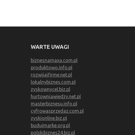
WARTE UWAGI
biznesnamaxa.com.pl
produktowo.info.pl
rozwijajfirme.net.pl
lokalnybiznes.com.pl
zyskownycel.biz.pl
hurtowniawiedzy.net.pl
masterbiznesu.info.pl
cyfrowasprzedaz.com.pl
zyskionline.biz.pl
budujmarke.org.pl
polskibiznes24.biz.pl