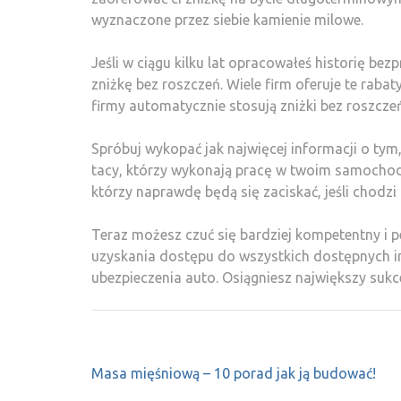
wyznaczone przez siebie kamienie milowe.
Jeśli w ciągu kilku lat opracowałeś historię b
zniżkę bez roszczeń. Wiele firm oferuje te rabat
firmy automatycznie stosują zniżki bez roszczeń
Spróbuj wykopać jak najwięcej informacji o tym
tacy, którzy wykonają pracę w twoim samochodzi
którzy naprawdę będą się zaciskać, jeśli chod
Teraz możesz czuć się bardziej kompetentny i 
uzyskania dostępu do wszystkich dostępnych inf
ubezpieczenia auto. Osiągniesz największy suk
Nawigacja
Masa mięśniową – 10 porad jak ją budować!
wpisu