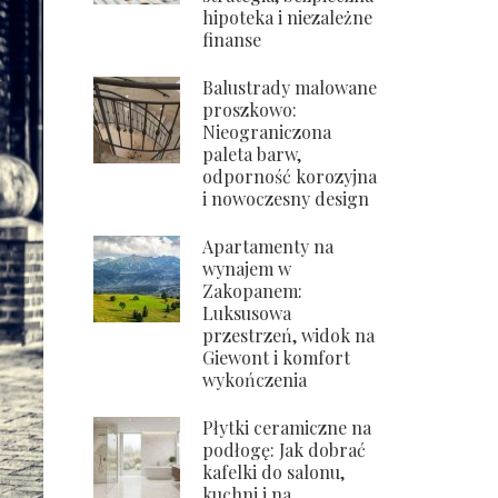
hipoteka i niezależne
finanse
Balustrady malowane
proszkowo:
Nieograniczona
paleta barw,
odporność korozyjna
i nowoczesny design
Apartamenty na
wynajem w
Zakopanem:
Luksusowa
przestrzeń, widok na
Giewont i komfort
wykończenia
Płytki ceramiczne na
podłogę: Jak dobrać
kafelki do salonu,
kuchni i na