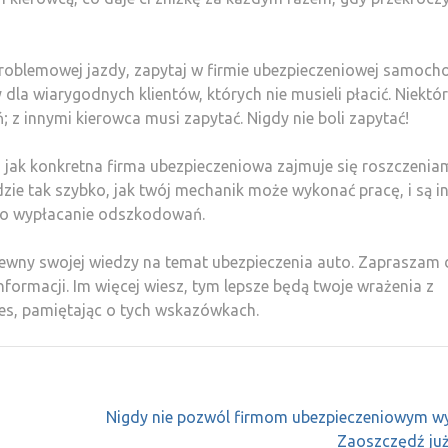
ezproblemowej jazdy, zapytaj w firmie ubezpieczeniowej samoch
y dla wiarygodnych klientów, których nie musieli płacić. Niektó
; z innymi kierowca musi zapytać. Nigdy nie boli zapytać!
, jak konkretna firma ubezpieczeniowa zajmuje się roszczeniam
e tak szybko, jak twój mechanik może wykonać pracę, i są in
zi o wypłacanie odszkodowań.
pewny swojej wiedzy na temat ubezpieczenia auto. Zapraszam
ormacji. Im więcej wiesz, tym lepsze będą twoje wrażenia z
ces, pamiętając o tych wskazówkach.
Nigdy nie pozwól firmom ubezpieczeniowym wy
Zaoszczędź już