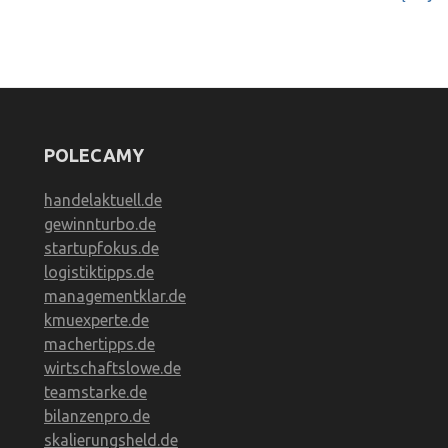
POLECAMY
handelaktuell.de
gewinnturbo.de
startupfokus.de
logistiktipps.de
managementklar.de
kmuexperte.de
machertipps.de
wirtschaftslowe.de
teamstarke.de
bilanzenpro.de
skalierungsheld.de