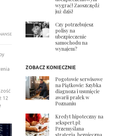
wygrać! Zaoszczędź
już dziś!
Czy potrzebujesz
polisy na
INANSE
ubezpieczenie
samochodu na
wynajem?
by
ZOBACZ KONIECZNIE
zenia
Pogotowie serwisowe
na Piątkowie: Szybka
diagnoza i usunięcie
szość
awarii pralek w
ż 12
Poznaniu
e
Kredyt hipoteczny na
1ekspert.pl:
Przemyślana
strategia, bezpieczna