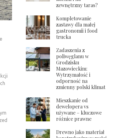
zewnętrzny taras?
Kompletowanie
zastawy dla małej
gastronomii i food
z
trucka
e
Zadaszenia z
poliwęglanu w
Grodzisku
Mazowieckim:
Wytrzymałość i
kcji
odporność na
ych
zmienny polski klimat
Mieszkanie od
dewelopera vs
używane – kluczowe
nym
różnice prawne
rzed
Drewno jako materiał