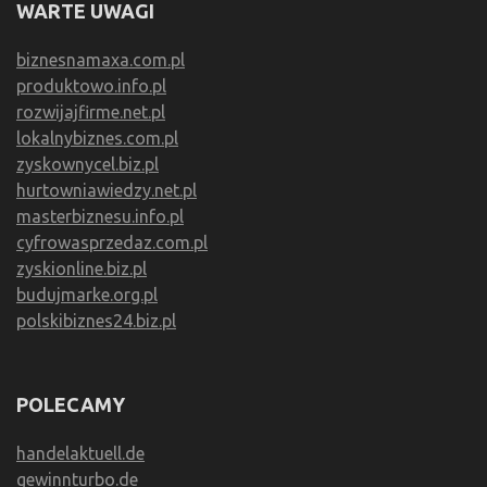
WARTE UWAGI
biznesnamaxa.com.pl
produktowo.info.pl
rozwijajfirme.net.pl
lokalnybiznes.com.pl
zyskownycel.biz.pl
hurtowniawiedzy.net.pl
masterbiznesu.info.pl
cyfrowasprzedaz.com.pl
zyskionline.biz.pl
budujmarke.org.pl
polskibiznes24.biz.pl
POLECAMY
handelaktuell.de
gewinnturbo.de