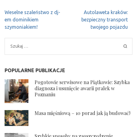
Nawigacja
Weselne szaleństwo z dj-
Autolaweta kraków:
wpisu
em dominikiem
bezpieczny transport
szymoniakiem!
twojego pojazdu
Szukaj:
POPULARNE PUBLIKACJE
Pogotowie serwisowe na Piątkowie: Szybka
diagnoza i usunięcie awarii pralek w
Poznaniu
Masa mięśniową – 10 porad jak ją budować!
Szybkie sposoby na zaoszczędzenie